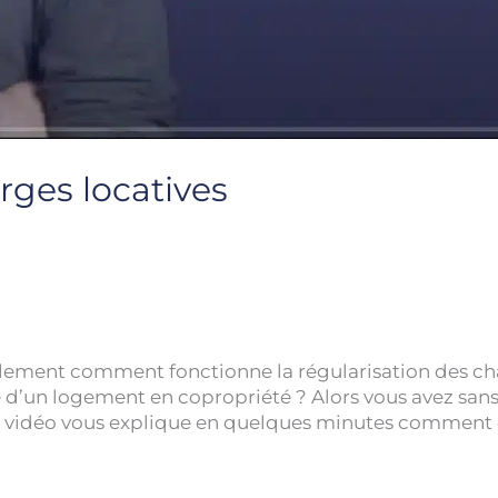
rges locatives
lement comment fonctionne la régularisation des char
re d’un logement en copropriété ? Alors vous avez san
te vidéo vous explique en quelques minutes comment ce