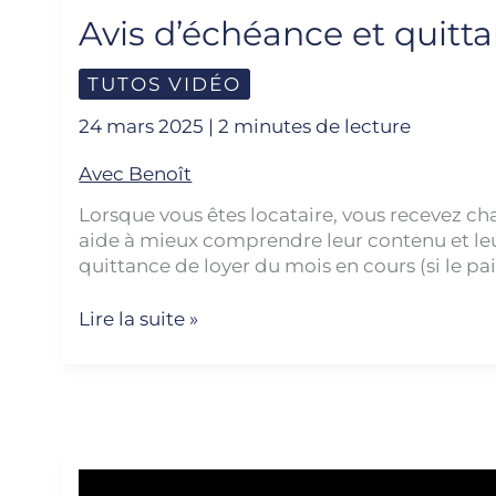
Avis d’échéance et quitta
TUTOS VIDÉO
24 mars 2025
|
2 minutes de lecture
Avec Benoît
Lorsque vous êtes locataire, vous recevez ch
aide à mieux comprendre leur contenu et leur
quittance de loyer du mois en cours (si le p
Lire la suite »
Comprendre