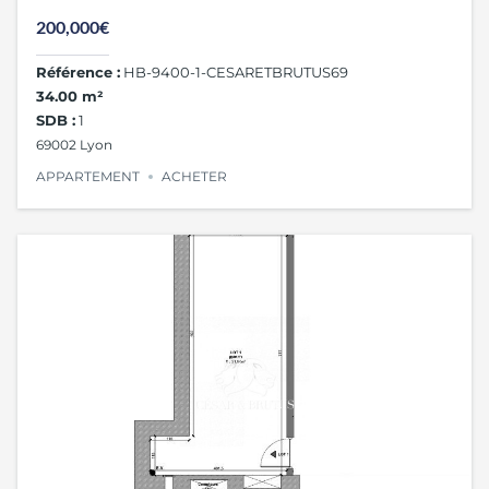
200,000€
Référence :
HB-9400-1-CESARETBRUTUS69
34.00 m²
SDB :
1
69002 Lyon
APPARTEMENT
ACHETER