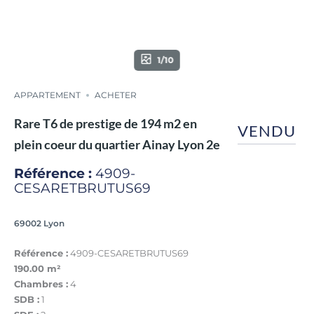
1/10
APPARTEMENT
ACHETER
Rare T6 de prestige de 194 m2 en
VENDU
plein coeur du quartier Ainay Lyon 2e
Référence :
4909-
CESARETBRUTUS69
69002 Lyon
Référence :
4909-CESARETBRUTUS69
190.00 m²
Chambres :
4
SDB :
1