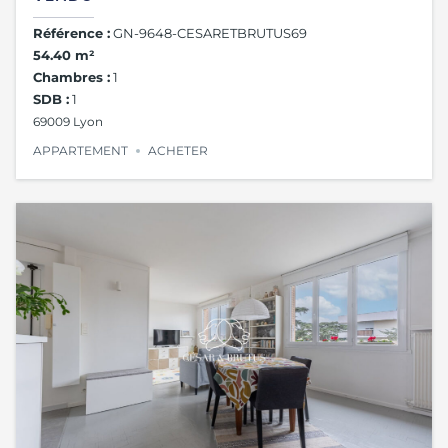
Référence :
GN-9648-CESARETBRUTUS69
54.40 m²
Chambres :
1
SDB :
1
69009 Lyon
APPARTEMENT
ACHETER