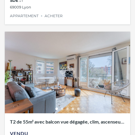
SDE :
1
69009 Lyon
APPARTEMENT
ACHETER
T2 de 55m² avec balcon vue dégagée, clim, ascenseur
– St Rambert (Lyon 9)
VENDU