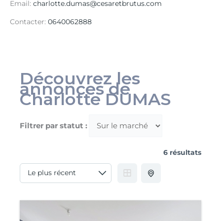
Email
:
charlotte.dumas@cesaretbrutus.com
Contacter
:
0640062888
Découvrez les
annonces de
Charlotte DUMAS
Filtrer par statut :
6 résultats