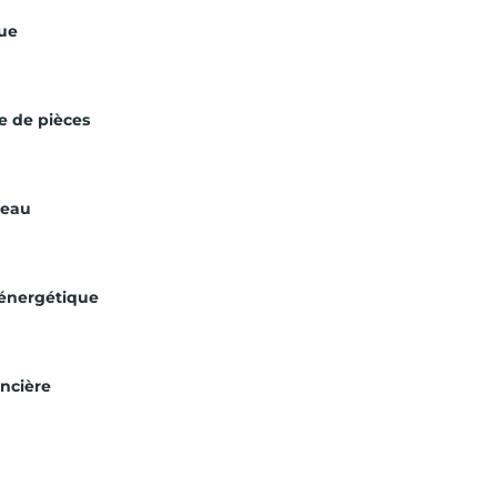
ue
 de pièces
’eau
 énergétique
ncière