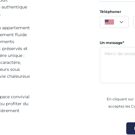
duit
 authentique
Téléphoner
.
un appartement
cement fluide
léments
Un message*
 préservés et
ère unique :
caractère,
teurs sous
vie chaleureux
space convivial
En cliquant su
ou profiter du
acceptez les Co
ntièrement