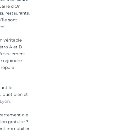
Carré d’Or
s, restaurants,
’île sont
ed.
n véritable
étro A et D
s à seulement
 rejoindre
tropole
ant le
du quotidien et
Lyon
.
ppartement clé
ion gratuite ?
ent immobilier