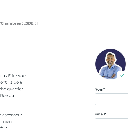
²
Chambres :
2
SDE :
1
tus Elite vous
ent T3 de 61
ché quartier
Nom*
e Rue du
Email*
c ascenseur
annien