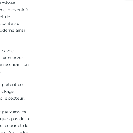
hambres
nt convenir à
et de
qualité au
moderne ainsi
ge avec
e conserver
 en assurant un
.
mplètent ce
tockage
 le secteur.
cipaux atouts
ques pas de la
ellecour et du
tez d’un cadre