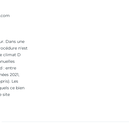
s.com
ur. Dans une
rocédure n'est
se climat D
nuelles
 : entre
nées 2021,
ris). Les
quels ce bien
e site