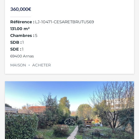
– SUITE PARENTALE – CLIMATISATION REVERSIBLE
360,000€
Référence :
LJ-10471-CESARETBRUTUS69
131.00 m²
Chambres :
5
SDB :
1
SDE :
1
69400 Arnas
MAISON
ACHETER