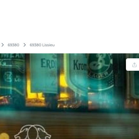
69380
69380 Lissieu