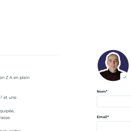
en Z A en plein
Nom*
² et une
quipée,
Email*
rasse.