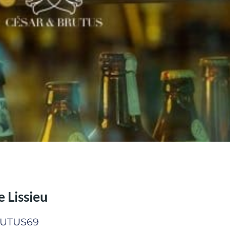
 Lissieu
RUTUS69