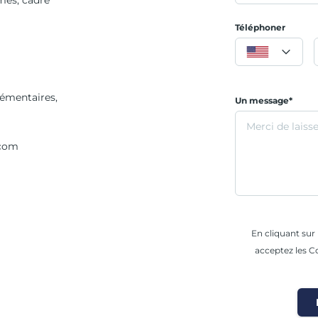
mes, cadre
Téléphoner
émentaires,
Un message*
.com
En cliquant su
acceptez les Co