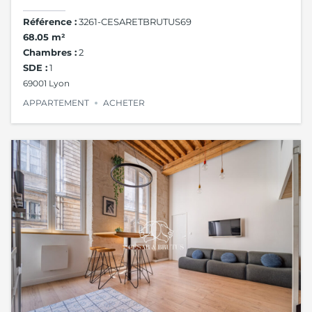
Référence :
3261-CESARETBRUTUS69
68.05 m²
Chambres :
2
SDE :
1
69001 Lyon
APPARTEMENT
ACHETER