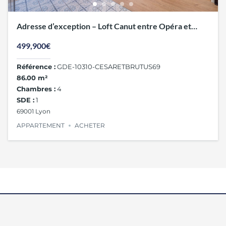
Adresse d’exception – Loft Canut entre Opéra et
Terreaux
499,900€
Référence :
GDE-10310-CESARETBRUTUS69
86.00 m²
Chambres :
4
SDE :
1
69001 Lyon
APPARTEMENT
ACHETER