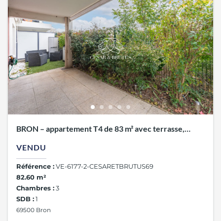
BRON – appartement T4 de 83 m² avec terrasse,
jardin et garage
VENDU
Référence :
VE-6177-2-CESARETBRUTUS69
82.60 m²
Chambres :
3
SDB :
1
69500 Bron