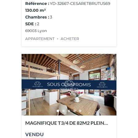
Référence :
YD-32667-CESARETBRUTUS69
130.00 m²
Chambres :
3
SDE :
2
69003 Lyon
APPARTEMENT
ACHETER
MAGNIFIQUE T3/4 DE 82M2 PLEIN
COEUR CROIX-ROUSSE
VENDU