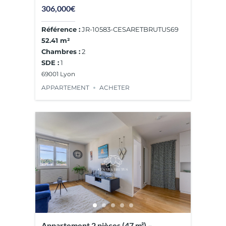
Jouve
306,000€
Référence :
JR-10583-CESARETBRUTUS69
52.41 m²
Chambres :
2
SDE :
1
69001 Lyon
APPARTEMENT
ACHETER
Agence de
l'année 2025
TOP 100 de
l'immobilier
Appartement 2 pièces (47 m²) –