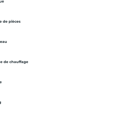
ue
 de pièces
’eau
e de chauffage
e
g