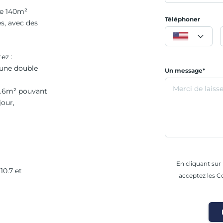
fre 140m²
Téléphoner
es, avec des
ez :
 une double
Un message*
2.6m² pouvant
jour,
En cliquant su
10.7 et
acceptez les Co