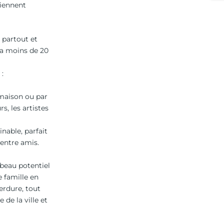
iennent
 partout et
y a moins de 20
 :
 maison ou par
rs, les artistes
nable, parfait
entre amis.
 beau potentiel
 famille en
erdure, tout
de la ville et