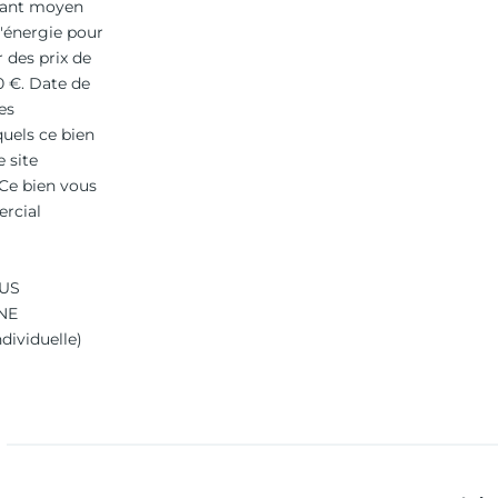
ntant moyen
'énergie pour
r des prix de
00 €. Date de
es
quels ce bien
e site
 Ce bien vous
rcial
TUS
NE
dividuelle)