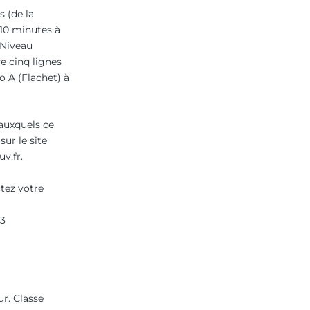
s (de la
 10 minutes à
 Niveau
e cinq lignes
o A (Flachet) à
 auxquels ce
sur le site
v.fr.
tez votre
43
r. Classe