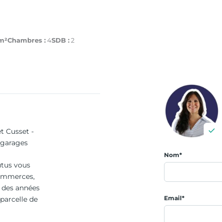
m²
Chambres :
4
SDB :
2
t Cusset -
2 garages
Nom*
utus vous
commerces,
n des années
Email*
 parcelle de