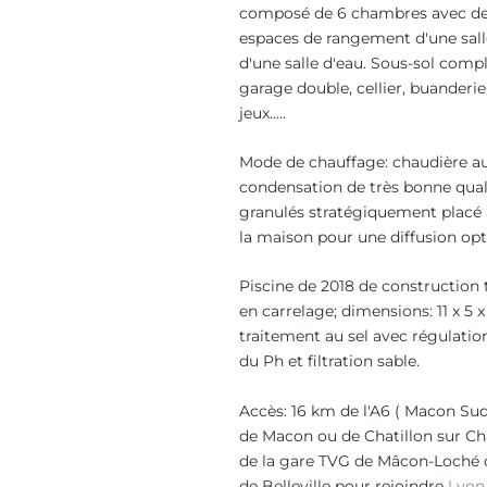
composé de 6 chambres avec d
espaces de rangement d'une sall
d'une salle d'eau. Sous-sol comp
garage double, cellier, buanderie,
jeux.....
Mode de chauffage: chaudière au
condensation de très bonne quali
granulés stratégiquement placé 
la maison pour une diffusion opt
Piscine de 2018 de construction 
en carrelage; dimensions: 11 x 5 x
traitement au sel avec régulati
du Ph et filtration sable.
Accès: 16 km de l'A6 ( Macon Sud
de Macon ou de Chatillon sur C
de la gare TVG de Mâcon-Loché o
de Belleville pour rejoindre
Lyon