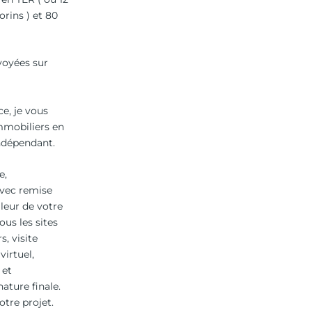
rins ) et 80
voyées sur
ce, je vous
mmobiliers en
indépendant.
e,
avec remise
leur de votre
ous les sites
s, visite
irtuel,
 et
ture finale.
tre projet.