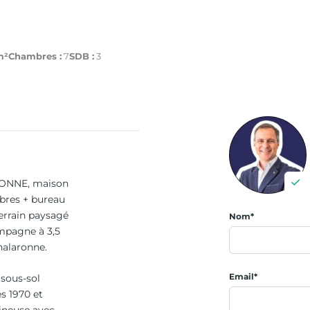
m²
Chambres :
7
SDB :
3
RONNE, maison
bres + bureau
errain paysagé
Nom*
mpagne à 3,5
halaronne.
Email*
 sous-sol
s 1970 et