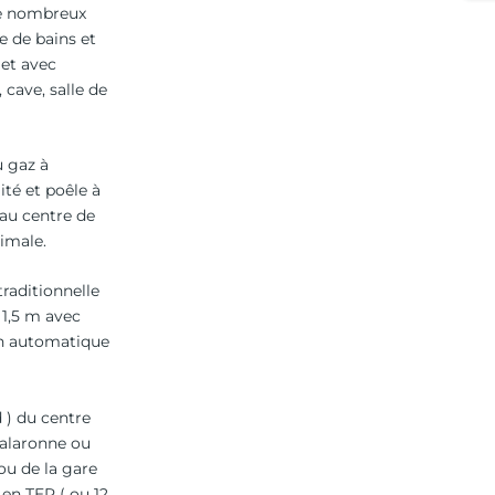
e nombreux
e de bains et
let avec
 cave, salle de
 gaz à
té et poêle à
au centre de
imale.
traditionnelle
 1,5 m avec
on automatique
 ) du centre
halaronne ou
u de la gare
en TER ( ou 12