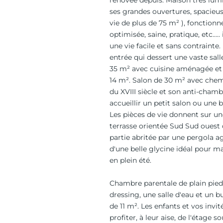
rénovée depuis. Maison très lum
ses grandes ouvertures, spacieus
vie de plus de 75 m² ), fonctionne
optimisée, saine, pratique, etc.....
une vie facile et sans contrainte
entrée qui dessert une vaste sal
35 m² avec cuisine aménagée et
14 m². Salon de 30 m² avec chem
du XVIII siècle et son anti-chamb
accueillir un petit salon ou une 
Les pièces de vie donnent sur u
terrasse orientée Sud Sud ouest
partie abritée par une pergola 
d'une belle glycine idéal pour 
en plein été.
Chambre parentale de plain pied
dressing, une salle d'eau et un 
de 11 m². Les enfants et vos invi
profiter, à leur aise, de l'étage 