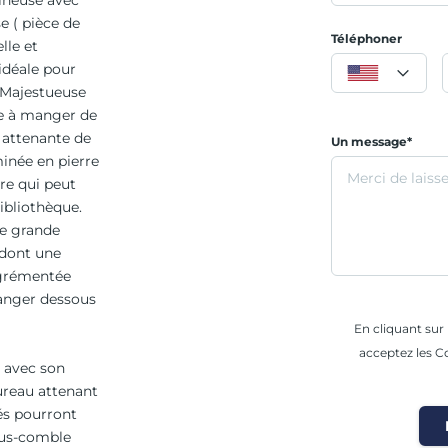
ineuse avec
e ( pièce de
Téléphoner
lle et
 idéale pour
. Majestueuse
le à manger de
 attenante de
Un message*
inée en pierre
re qui peut
bibliothèque.
ne grande
 dont une
agrémentée
manger dessous
En cliquant su
acceptez les Co
 avec son
bureau attenant
tés pourront
sous-comble