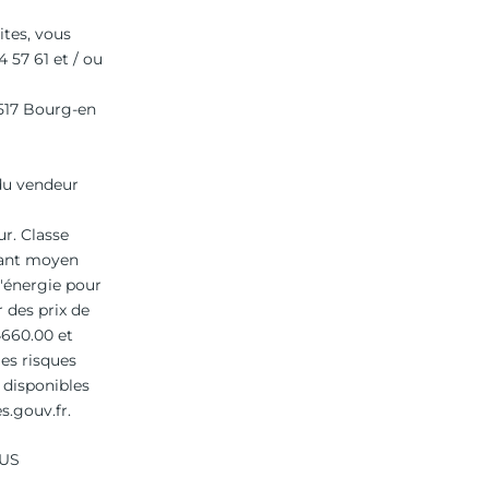
ites, vous
 57 61 et / ou
 517 Bourg-en
 du vendeur
r. Classe
tant moyen
'énergie pour
r des prix de
4660.00 et
les risques
 disponibles
s.gouv.fr.
TUS