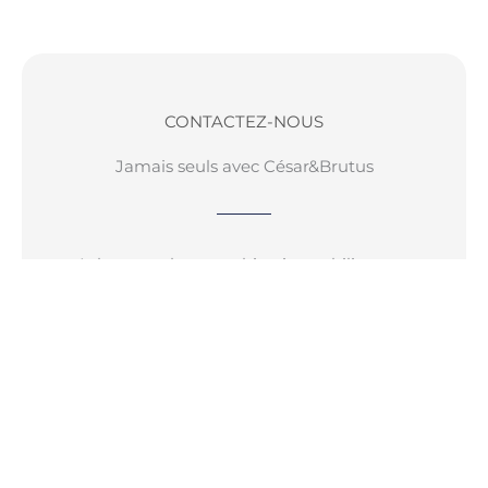
Agence de
CONTACTEZ-NOUS
l'année 2025
TOP 100 de
Jamais seuls avec César&Brutus
l'immobilier
Acheter ou louer un bien immobilier
peut être un parcours complexe, mais
avec César & Brutus, vous êtes entre de
bonnes mains !
Contactez-nous dès aujourd’hui pour
démarrer votre projet immobilier en
toute confiance.